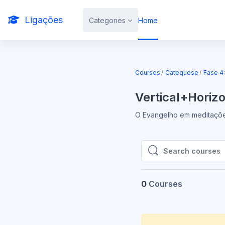
Skip to main content
Ligações
Categories
Home
Courses
Catequese
Fase 4
Vertical+Horizo
O Evangelho em meditações
Search courses
Search courses
0
Courses