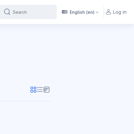
Log in
English ‎(en)‎
Search
Search