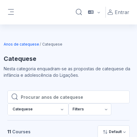
Ir para o conteúdo principal
Entrar
Alternar a entrada da pesqu
Painel lateral
Anos de catequese
Catequese
Catequese
Nesta categoria enquadram-se as propostas de catequese da
infância e adolescência do Ligações.
Procurar anos de catequese
Procurar anos de catequese
Catequese
Filters
11
Courses
Default