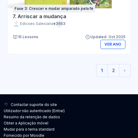
Fase 3: Crescer e mudar amparado pela fé
7. Arriscar a mudança
Edicoes Salesianas
+3653
15 Lessons
Updated: Oct 2025
VER ANO
1
2
(current)
Págin
Contactar suporte do site
Utilizador não autenticado (
Entrar
)
Resumo da retenção de dados
Obter a Aplicação móvel
Mudar para o tema standard
Fornecido por
Moodle