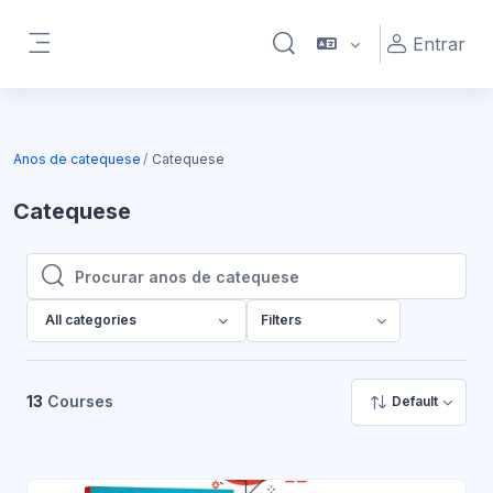
Ir para o conteúdo principal
Entrar
Alternar a entrada da pesqu
Painel lateral
Anos de catequese
Catequese
Catequese
Procurar anos de catequese
Procurar anos de catequese
All categories
Filters
13
Courses
Default