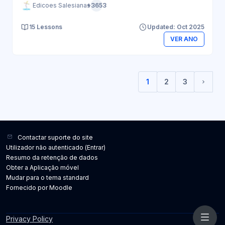
Edicoes Salesianas
+3653
15 Lessons
Updated: Oct 2025
VER ANO
1
2
3
(current)
Págin
Contactar suporte do site
Utilizador não autenticado (
Entrar
)
Resumo da retenção de dados
Obter a Aplicação móvel
Mudar para o tema standard
Fornecido por
Moodle
Privacy Policy